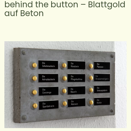
behind the button – Blattgold
auf Beton